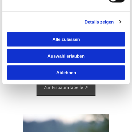
Mittwochs
(und nach Vereinbarung) finden nur
Operationen statt.
An Feiertagen nicht geöffnet.
Details zeigen
Tel.
07041 7737
Alle zulassen
Vergleichstabelle für
Auswahl erlauben
Tierkrankenversicherungen
Ablehnen
Zur EisbaumTabelle ↗︎