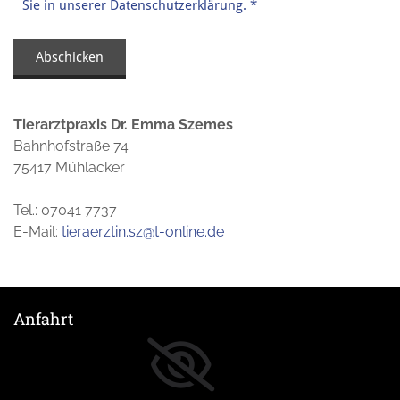
Sie in unserer Datenschutzerklärung. *
Tierarztpraxis Dr. Emma Szemes
Bahnhofstraße 74
75417 Mühlacker
Tel.:
07041 7737
E-Mail:
tieraerztin.sz@t-online.de
Anfahrt