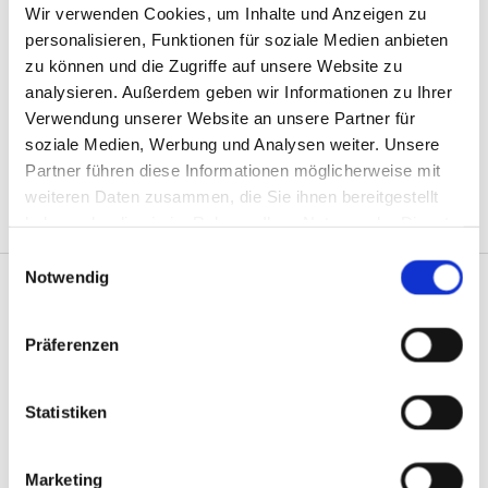
Ob Hamster, Hund oder Katze – ich freue mich, wenn ich
Wir verwenden Cookies, um Inhalte und Anzeigen zu
Ihnen beiden helfen kann.
personalisieren, Funktionen für soziale Medien anbieten
Zögern Sie nicht, mich anzurufen oder zu besuchen.
zu können und die Zugriffe auf unsere Website zu
analysieren. Außerdem geben wir Informationen zu Ihrer
Ihre Dr. Emma Szemes
Verwendung unserer Website an unsere Partner für
Tierärztin in Mühlacker
soziale Medien, Werbung und Analysen weiter. Unsere
Partner führen diese Informationen möglicherweise mit
weiteren Daten zusammen, die Sie ihnen bereitgestellt
haben oder die sie im Rahmen Ihrer Nutzung der Dienste
gesammelt haben.
Einwilligungsauswahl
Notwendig
Offene Sprechzeiten
Präferenzen
Mo, Di, Do und Fr:
10 - 12 Uhr und 15 - 18 Uhr
Statistiken
Kommen Sie gerne (auch ohne Termin) vorbei.
Marketing