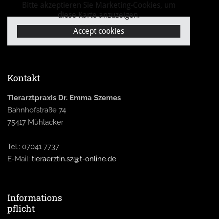
Bitte akzeptieren Sie Marketing-Cookies, um
diese Karte anzuzeigen.
Accept cookies
Kontakt
Tierarztpraxis Dr. Emma Szemes
Bahnhofstraße 74
75417 Mühlacker
Tel.:
07041 7737
E-Mail:
tieraerztin.sz@t-online.de
Informations
pflicht